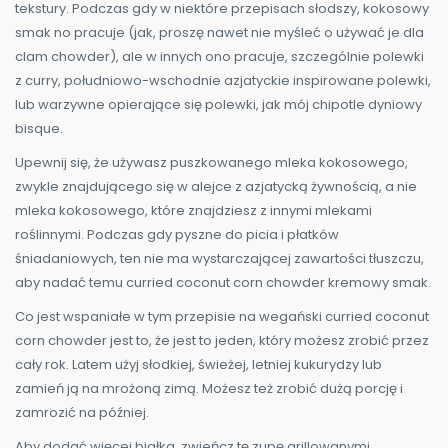
tekstury. Podczas gdy w niektóre przepisach słodszy, kokosowy
smak no pracuje (jak, proszę nawet nie myśleć o używać je dla
clam chowder), ale w innych ono pracuje, szczególnie polewki
z curry, południowo-wschodnie azjatyckie inspirowane polewki,
lub warzywne opierające się polewki, jak mój chipotle dyniowy
bisque.
Upewnij się, że używasz puszkowanego mleka kokosowego,
zwykle znajdującego się w alejce z azjatycką żywnością, a nie
mleka kokosowego, które znajdziesz z innymi mlekami
roślinnymi. Podczas gdy pyszne do picia i płatków
śniadaniowych, ten nie ma wystarczającej zawartości tłuszczu,
aby nadać temu curried coconut corn chowder kremowy smak.
Co jest wspaniałe w tym przepisie na wegański curried coconut
corn chowder jest to, że jest to jeden, który możesz zrobić przez
cały rok. Latem użyj słodkiej, świeżej, letniej kukurydzy lub
zamień ją na mrożoną zimą. Możesz też zrobić dużą porcję i
zamrozić na później.
Aby dodać więcej białka, zwieńcz tę zupę grillowanymi