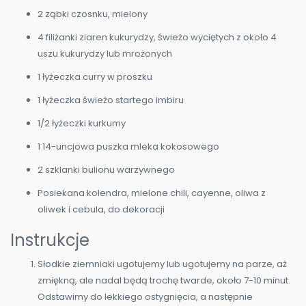
2 ząbki czosnku, mielony
4 filiżanki ziaren kukurydzy, świeżo wyciętych z około 4
uszu kukurydzy lub mrożonych
1 łyżeczka curry w proszku
1 łyżeczka świeżo startego imbiru
1/2 łyżeczki kurkumy
1 14-uncjowa puszka mleka kokosowego
2 szklanki bulionu warzywnego
Posiekana kolendra, mielone chili, cayenne, oliwa z
oliwek i cebula, do dekoracji
Instrukcje
Słodkie ziemniaki ugotujemy lub ugotujemy na parze, aż
zmiękną, ale nadal będą trochę twarde, około 7-10 minut.
Odstawimy do lekkiego ostygnięcia, a następnie