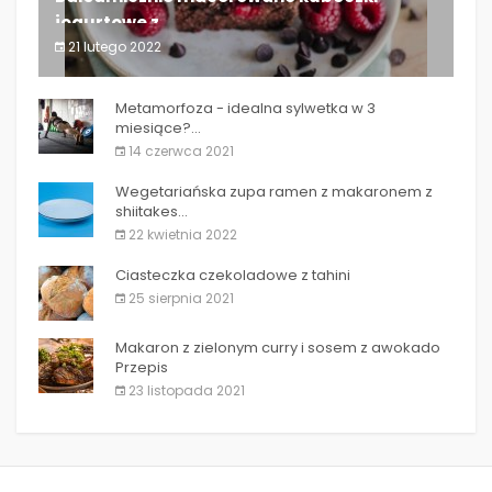
jogurtowe z...
21 lutego 2022
Balsamicznie macerowane kubeczki jogurtowe z...
Metamorfoza - idealna sylwetka w 3
miesiące?...
14 czerwca 2021
Wegetariańska zupa ramen z makaronem z
shiitakes...
22 kwietnia 2022
Ciasteczka czekoladowe z tahini
25 sierpnia 2021
Makaron z zielonym curry i sosem z awokado
Przepis
23 listopada 2021