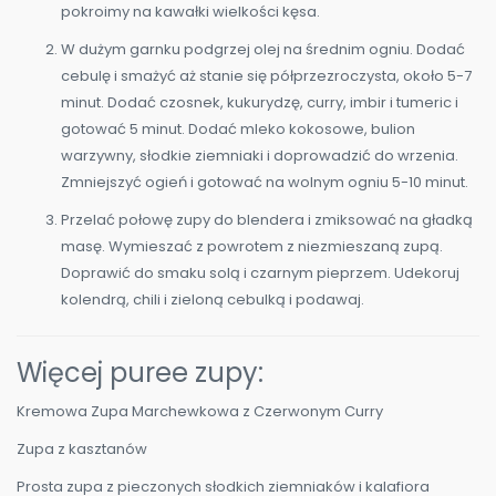
pokroimy na kawałki wielkości kęsa.
W dużym garnku podgrzej olej na średnim ogniu. Dodać
cebulę i smażyć aż stanie się półprzezroczysta, około 5-7
minut. Dodać czosnek, kukurydzę, curry, imbir i tumeric i
gotować 5 minut. Dodać mleko kokosowe, bulion
warzywny, słodkie ziemniaki i doprowadzić do wrzenia.
Zmniejszyć ogień i gotować na wolnym ogniu 5-10 minut.
Przelać połowę zupy do blendera i zmiksować na gładką
masę. Wymieszać z powrotem z niezmieszaną zupą.
Doprawić do smaku solą i czarnym pieprzem. Udekoruj
kolendrą, chili i zieloną cebulką i podawaj.
Więcej puree zupy:
Kremowa Zupa Marchewkowa z Czerwonym Curry
Zupa z kasztanów
Prosta zupa z pieczonych słodkich ziemniaków i kalafiora