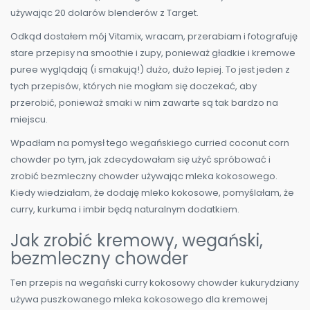
używając 20 dolarów blenderów z Target.
Odkąd dostałem mój Vitamix, wracam, przerabiam i fotografuję
stare przepisy na smoothie i zupy, ponieważ gładkie i kremowe
puree wyglądają (i smakują!) dużo, dużo lepiej. To jest jeden z
tych przepisów, których nie mogłam się doczekać, aby
przerobić, ponieważ smaki w nim zawarte są tak bardzo na
miejscu.
Wpadłam na pomysł tego wegańskiego curried coconut corn
chowder po tym, jak zdecydowałam się użyć spróbować i
zrobić bezmleczny chowder używając mleka kokosowego.
Kiedy wiedziałam, że dodaję mleko kokosowe, pomyślałam, że
curry, kurkuma i imbir będą naturalnym dodatkiem.
Jak zrobić kremowy, wegański,
bezmleczny chowder
Ten przepis na wegański curry kokosowy chowder kukurydziany
używa puszkowanego mleka kokosowego dla kremowej