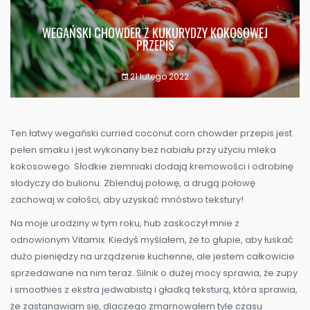
WEGAŃSKI CHOWDER Z KUKURYDZY KOKOSOWEJ
PRZEPIS
21 lutego 2022
Ten łatwy wegański curried coconut corn chowder przepis jest
pełen smaku i jest wykonany bez nabiału przy użyciu mleka
kokosowego. Słodkie ziemniaki dodają kremowości i odrobinę
słodyczy do bulionu. Zblenduj połowę, a drugą połowę
zachowaj w całości, aby uzyskać mnóstwo tekstury!
Na moje urodziny w tym roku, hub zaskoczył mnie z
odnowionym Vitamix. Kiedyś myślałem, że to głupie, aby łuskać
dużo pieniędzy na urządzenie kuchenne, ale jestem całkowicie
sprzedawane na nim teraz. Silnik o dużej mocy sprawia, że zupy
i smoothies z ekstra jedwabistą i gładką teksturą, która sprawia,
że zastanawiam się, dlaczego zmarnowałem tyle czasu