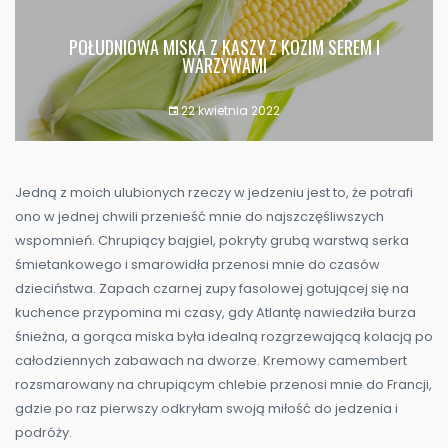
POŁUDNIOWA MISKA Z KASZY Z KOZIM SEREM I
WARZYWAMI
22 kwietnia 2022
Jedną z moich ulubionych rzeczy w jedzeniu jest to, że potrafi
ono w jednej chwili przenieść mnie do najszczęśliwszych
wspomnień. Chrupiący bajgiel, pokryty grubą warstwą serka
śmietankowego i smarowidła przenosi mnie do czasów
dzieciństwa. Zapach czarnej zupy fasolowej gotującej się na
kuchence przypomina mi czasy, gdy Atlantę nawiedziła burza
śnieżna, a gorąca miska była idealną rozgrzewającą kolacją po
całodziennych zabawach na dworze. Kremowy camembert
rozsmarowany na chrupiącym chlebie przenosi mnie do Francji,
gdzie po raz pierwszy odkryłam swoją miłość do jedzenia i
podróży.