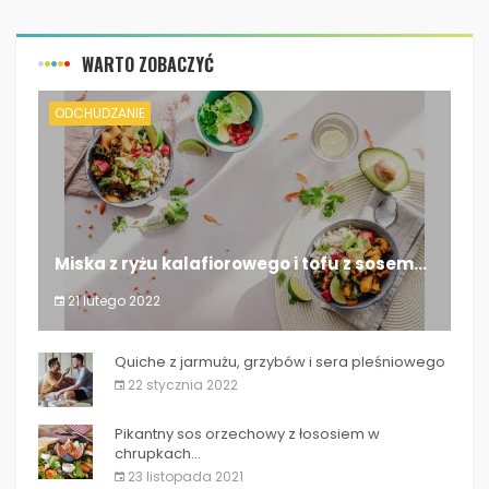
WARTO ZOBACZYĆ
ODCHUDZANIE
Miska z ryżu kalafiorowego i tofu z sosem...
21 lutego 2022
Miska z ryżu kalafiorowego i tofu z sosem...
Quiche z jarmużu, grzybów i sera pleśniowego
22 stycznia 2022
Pikantny sos orzechowy z łososiem w
chrupkach...
23 listopada 2021