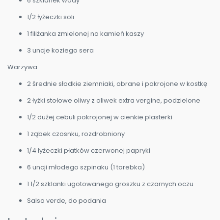
6 szklanek wody
1/2 łyżeczki soli
1 filiżanka zmielonej na kamień kaszy
3 uncje koziego sera
Warzywa:
2 średnie słodkie ziemniaki, obrane i pokrojone w kostkę
2 łyżki stołowe oliwy z oliwek extra vergine, podzielone
1/2 dużej cebuli pokrojonej w cienkie plasterki
1 ząbek czosnku, rozdrobniony
1/4 łyżeczki płatków czerwonej papryki
6 uncji młodego szpinaku (1 torebka)
1 1/2 szklanki ugotowanego groszku z czarnych oczu
Salsa verde, do podania