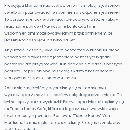
Pracując z klientami nad uzdrowieniem ich relacji z jedzeniem,
uwielbiam poznawać ich wspomnienia związane z jedzeniem.
To bardzo miłe, gdy widzę, jaką rolę odgrywają różne kultury i
regionalne potrawy! Nawiązanie kontaktu z tymi
wspomnieniami może być świetnym przypomnieniem, że
jedzenie to coś więcej niż tylko paliwo.
Aby uczcić jedzenie, uwielbiam odtwarzać w kuchni ulubione
wspomnienia związane z jedzeniem. W zeszłym tygodniu
postanowiłam przygotować ulubione danie z jednej z naszych
podróży - tę południową miseczkę z kaszy z kozim serem i
warzywami z Tupelo Honey w Asheville.
Zanim się zaręczyliśmy, wybraliśmy się na rocznicową
wycieczkę do Asheville i zjedliśmy całą drogę przez miasto. To
był najlepszy rodzaj wycieczki! Pierwszego dnia natknęliśmy się
na Tupelo Honey Cafe, która od tego czasu otworzyła swoje
lokale na całym południu. Ponieważ "Tupelo Honey" Van
Morrisona to nasza piosenka, uznaliśmy, że to jasny znak, aby
zjeść tam kolację.