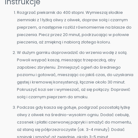
Instrukcje
Rozgrzać piekarnik do 400 stopni. Wymieszaj słodkie
ziemniaki z 1 łyżką oliwy z oliwek, dopraw solą i czarnym
pieprzem, a następnie rozłóż równomiernie na blasze do
pieczenia. Piecz przez 20 minut, podrzucając w połowie
pieczenia, aż zmiękną i nabiorą złotego koloru.
W dużym garnku doprowadzić do wrzenia wodę z solą.
Powoli wsypać kaszę, mieszając trzepaczką, aby
zapobiec zbryleniu. Zmniejszyć ogień do średniego
poziomu i gotować, mieszając co jakiś czas, do uzyskania
gęstej i kremowej konsystencji, łącznie około 30 minut.
Pokruszyć kozi ser i wymieszać, aż się połączy. Doprawić
solą i czarnym pieprzem do smaku.
Podczas gdy kasza się gotuje, podgrzać pozostałą łyżkę
oliwy z oliwek na średnio-wysokim ogniu. Dodać cebulę,
czosnek i płatki czerwonej papryki i smażyć do momentu,
aż staną się półprzezroczyste (ok. 3-4 minuty). Dodać
szpinak i smażyć aż zwiędnie, około 3-5 minut.