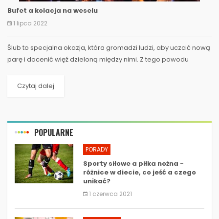
Bufet a kolacja na weselu
1 lipca 2022
Ślub to specjalna okazja, która gromadzi ludzi, aby uczcić nową
parę i docenić więź dzieloną między nimi. Z tego powodu
wszystko musi być specjalne i niezapomniane dla...
Czytaj dalej
POPULARNE
PORADY
Sporty siłowe a piłka nożna -
różnice w diecie, co jeść a czego
unikać?
1 czerwca 2021