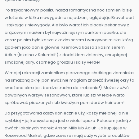
Po trzydaniowym posiłku nasza romantyczna noc zamieniła się
w leżenie w łóżku niewygodnie najedzeni, oglądając Braveheart
i stękając z niewygody. Ale było warto! Ich placek pekanowy z
brązowym masłem był najważniejszym punktem posiłku, ale
zaraz po nim była kasza z kozim serem i warzywna miska, którą
zjadłem jako danie główne. Kremowa kasza z kozim serem
Adluh (lokalna z Kolumbii!) z dodatkiem zieleniny, chrupiącej
smażonej okry, czarnego groszku i salsy verde!
W mojej rekreacji zamieniłam pieczonego słodkiego ziemniaka
na smażoną okrę, ponieważ nie mogłam znaleźć świeżej okry (a
smażona okra jest bardzo trudna do zrobienia!). Możesz użyć
dowolnych warzyw sezonowych, które lubisz! W lecie warto
spróbować pieczonych lub świeżych pomidorów heirloom!
Do przygotowania kaszy koniecznie użyj kaszy mielonej, a nie
szybkiej - jej konsystencja jest o wiele lepsza. Polecam jedną z
dwóch lokalnych marek: Anson Mills lub Adluh. Ja kupuję je w
Rosewood Market, gdzie zawsze mają duży wybór produktów.