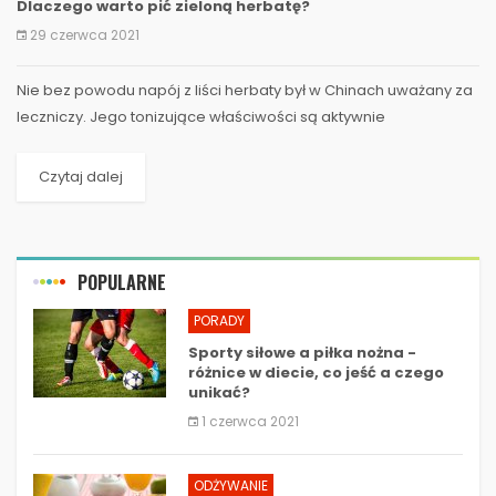
Dlaczego warto pić zieloną herbatę?
29 czerwca 2021
Nie bez powodu napój z liści herbaty był w Chinach uważany za
leczniczy. Jego tonizujące właściwości są aktywnie
wykorzystywane w kosmetologii, dietetyce i medycynie...
Czytaj dalej
POPULARNE
PORADY
Sporty siłowe a piłka nożna -
różnice w diecie, co jeść a czego
unikać?
1 czerwca 2021
ODŻYWANIE