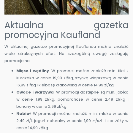
Aktualna gazetka
promocyjna Kaufland
W aktualnej gazetce promocyjnej Kauflandu można znaleźć
wiele atrakcyjnych ofert. Na szczególną uwagę zasługują
promocje na:
Mięso i wędliny
: W promocji można znaleźć m.in. filet z
kurczaka w cenie 19,99 zł/kg, szynkę wieprzową w cenie
16,99 zł/kg i kiełbasę krakowską w cenie 14,99 zł/kg.
Owoce i warzywa
: W promocji dostępne są m.in. jabłka
w cenie 1,99 zł/kg, pomarańcze w cenie 2,49 zł/kg i
banany w cenie 2,99 zł/kg.
Nabiał
: W promocji można znaleźć m.in. mleko w cenie
2,49 zł/l, jogurt naturalny w cenie 1,99 zł/szt. i ser żółty w
cenie 14,99 zł/kg.